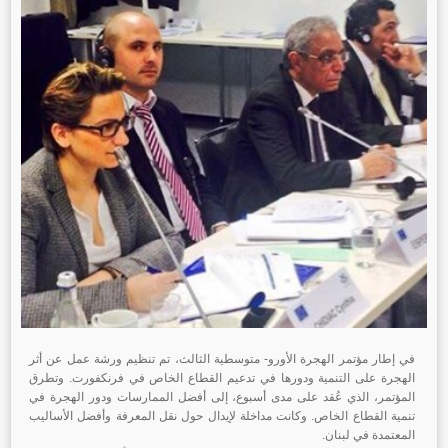
في إطار مؤتمر الهجرة الأورو- متوسطية الثالث، تم تنظيم ورشة عمل عن أثر
الهجرة على التنمية ودورها في تدعيم القطاع الخاص في فرنكفورت. وتطرق
المؤتمر، الذي عُقد على مدى أسبوع، إلى أفضل الممارسات ودور الهجرة في
تنمية القطاع الخاص. وكانت مداخلة لإيدال حول نقل المعرفة وأفضل الأساليب
المعتمدة في لبنان.