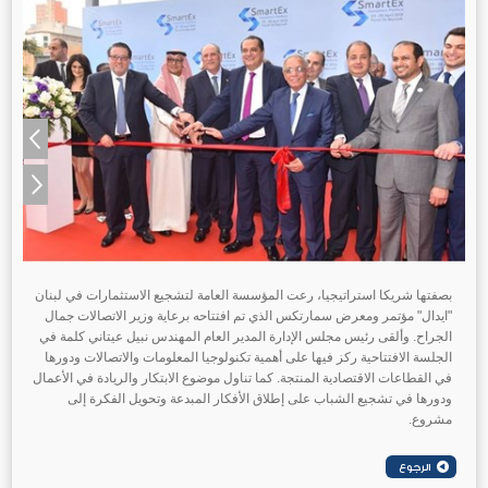
بصفتها شريكا استراتيجيا، رعت المؤسسة العامة لتشجيع الاستثمارات في لبنان
"ايدال" مؤتمر ومعرض سمارتكس الذي تم افتتاحه برعاية وزير الاتصالات جمال
الجراح. وألقى رئيس مجلس الإدارة المدير العام المهندس نبيل عيتاني كلمة في
الجلسة الافتتاحية ركز فيها على أهمية تكنولوجيا المعلومات والاتصالات ودورها
في القطاعات الاقتصادية المنتجة. كما تناول موضوع الابتكار والريادة في الأعمال
ودورها في تشجيع الشباب على إطلاق الأفكار المبدعة وتحويل الفكرة إلى
مشروع.