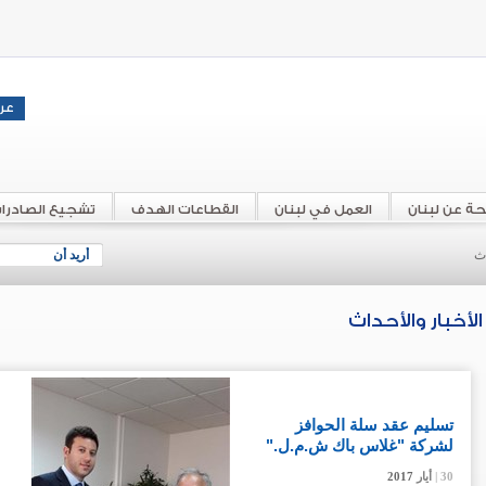
حة عن لبنان
العمل في لبنان
القطاعات الهدف
تشجيع الصادرا
اث
أريد أن
الأخبار والأحداث
تسليم عقد سلة الحوافز
لشركة "غلاس باك ش.م.ل."
30 |
30 |
30 |
أيار
أيار
أيار
2017
2017
2017