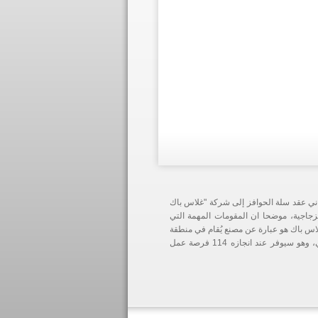
ني عقد سلة الحوافز إلى شركة "غلاس باك
زجاجية، موضحا ان المقومات المهمة التي
غلاس باك هو عبارة عن مصنع يُقام في منطقة
تعنايل لإنتاج العبوات الزجاجية. تبلغ قيمة المشروع الاستثمارية/ 30,446,000/ دولار أميركي، وهو سيوفر عند انجازه 114 فرصة عمل