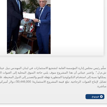
سلّم رئيس مجلس إدارة المؤسسة العامة لتشجيع الاستثمارات في لبنان المهندس نبيل عيتا
ش.م.ل.". واعتبر عيتاني أن هذا المشروع سوف يلبي حاجة السوق المحلية إلى العبوات ال
يمتلكها نسبة إلى استخدام التكنولوجيا المتطورة تؤهله للنمو والتصدير إلى الدول المحيطة. 
مباشرة.