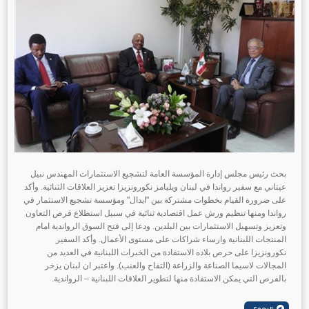
بحث رئيس مجلس إدارة المؤسسة العامة لتشجيع الاستثمارات المهندس نبيل
عيتاني مع سفير رواندا في لبنان ويليامز نكورونزيزا تعزيز العلاقات الثنائية. وأكد
على ضرورة القيام بخطوات مشتركة بين "ايدال" ومؤسسة تشجيع الاستثمار في
رواندا ومنها تنظيم ورش عمل اقتصادية ثنائية في سبيل استطلاع فرص التعاون
وتعزيز وتسهيل الاستثمارات بين البلدين. ودعا إلى فتح السوق الرواندية امام
المنتجات اللبنانية وارساء شراكات على مستوى الأعمال. وأكد السفير
نكورونزيزا على حرص بلاده الاستفادة من الخبرات اللبنانية في العديد من
المجالات لاسيما الصناعة والزراعة (التفاح والعنب). واعتبر ان لبنان يزخر
بالفرص التي يمكن الاستفادة منها لتطوير العلاقات اللبنانية – الرواندية.