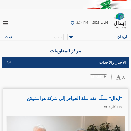
06.آب.2026
2:34 PM |
أريد أن
مركز المعلومات
"ايدال" تسلّم عقد سلة الحوافز إلى شركة هوا تشيكن
15 |
15 |
15 |
آذار
آذار
آذار
2016
2016
2016