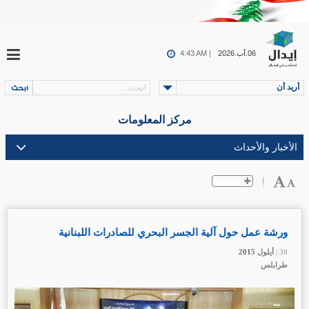
06.آب.2026
4:43 AM |
أريد أن
مركز المعلومات
ورشة عمل حول آلية الجسر البحري للصادرات اللبنانية
30 |
30 |
30 |
أيلول
أيلول
أيلول
2015
2015
2015
طرابلس