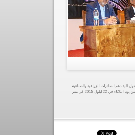
ول آلية دعم الصادرات الزراعية والصناعية
اللبنانية في إطار آلية "الجسر البحري للصادرات اللبنانية"، وذلك عند الساعة الحادية عشرة من يوم الثلاثاء في 22 ايلول 2015 في مقر