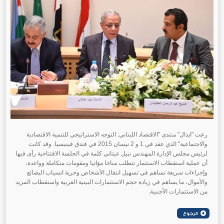
رعت "ايدال" منتدى "الاقتصاد اللبناني: التوجه الاستراتيجي للتنمية الاقتصادية
والاجتماعية" الذي عقد في 1 و 2 نيسان 2015 في فندق فينيسيا. وقد كانت
لرئيس مجلس الإدارة المهندس نبيل عيتاني كلمة في الجلسة الافتتاحية رأى فيها
أن عملية استقطاب الاستثمار تتطلب مناخا مؤاتيا ومقومات متكاملة وواعدة،
وإجراءات سريعة تساهم في تسهيل انتقال الأشخاص وحرية انسياب البضائع
والأموال، ما يساهم في زيادة حجم الاستثمارات البينية العربية واستقطاب المزيد
من الاستثمارات الأجنبية.