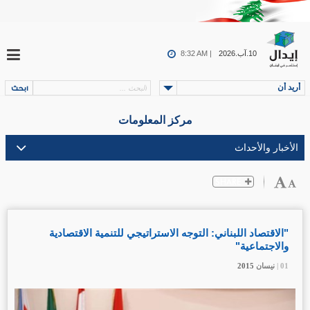
10.آب.2026
8:32 AM |
أريد أن
مركز المعلومات
"الاقتصاد اللبناني: التوجه الاستراتيجي للتنمية الاقتصادية
والاجتماعية"
01 |
01 |
01 |
نيسان
نيسان
نيسان
2015
2015
2015