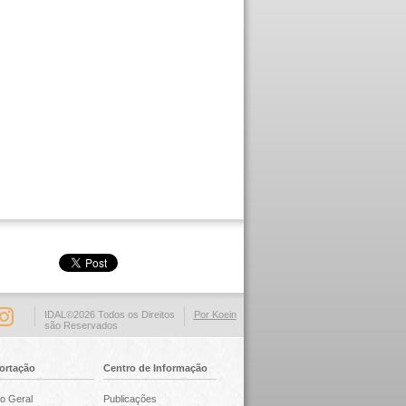
IDAL©2026 Todos os Direitos
Por Koein
são Reservados
ortação
Centro de Informação
o Geral
Publicações