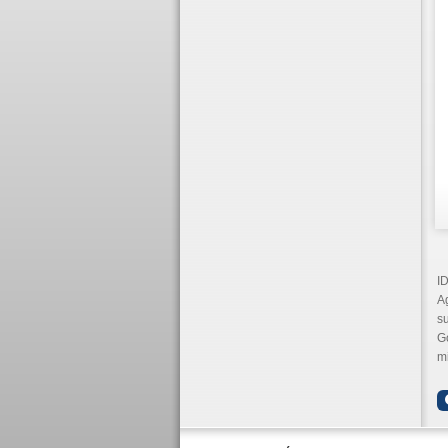
I
A
su
Go
mi