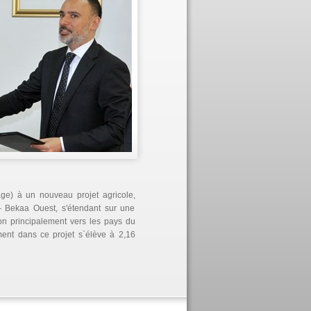
age) à un nouveau projet agricole,
 - Bekaa Ouest, s'étendant sur une
on principalement vers les pays du
ement dans ce projet s`élève à 2,16