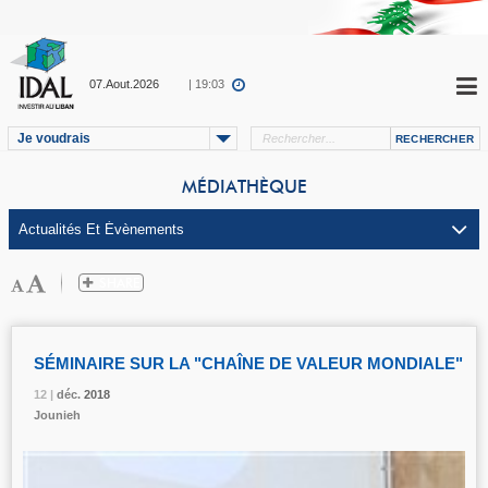
07.Aout.2026
| 19:03
Je voudrais
MÉDIATHÈQUE
SÉMINAIRE SUR LA "CHAÎNE DE VALEUR MONDIALE"
12 |
12 |
12 |
déc.
déc.
déc.
2018
2018
2018
Jounieh