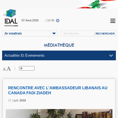
07.Aout.2026
| 10:36
Je voudrais
MÉDIATHÈQUE
RENCONTRE AVEC L'AMBASSADEUR LIBANAIS AU
CANADA FADI ZIADEH
27 |
27 |
27 |
juil.
juil.
juil.
2018
2018
2018