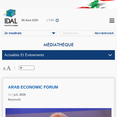
08.Aout.2026
| 7:03
Je voudrais
MÉDIATHÈQUE
ARAB ECONOMIC FORUM
12 |
12 |
12 |
juil.
juil.
juil.
2018
2018
2018
Beyrouth