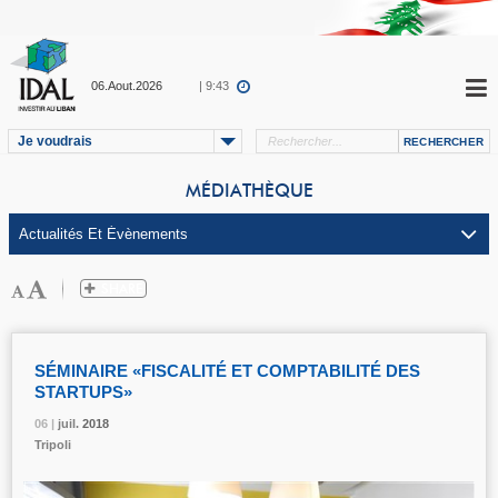
06.Aout.2026
| 9:43
Je voudrais
MÉDIATHÈQUE
SÉMINAIRE «FISCALITÉ ET COMPTABILITÉ DES
STARTUPS»
06 |
06 |
06 |
juil.
juil.
juil.
2018
2018
2018
Tripoli