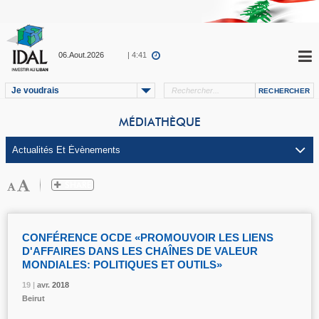
06.Aout.2026
| 4:41
Je voudrais
MÉDIATHÈQUE
CONFÉRENCE OCDE «PROMOUVOIR LES LIENS
D'AFFAIRES DANS LES CHAÎNES DE VALEUR
MONDIALES: POLITIQUES ET OUTILS»
19 |
19 |
19 |
19 |
avr.
avr.
avr.
avr.
2018
2018
2018
2018
Beirut