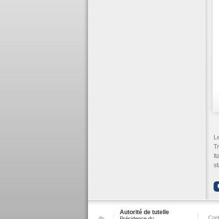
Le
Tr
It
st
Autorité de tutelle
Conf
Présidence du