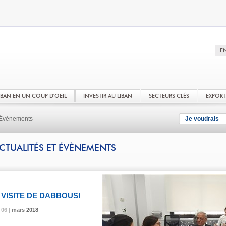
LIBAN EN UN COUP D'OEIL
INVESTIR AU LIBAN
SECTEURS CLÉS
EXPOR
t Évènements
Je voudrais
CTUALITÉS ET ÉVÈNEMENTS
VISITE DE DABBOUSI
06 |
06 |
06 |
mars
mars
mars
2018
2018
2018