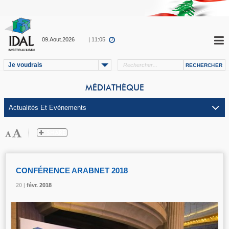
09.Aout.2026
| 11:05
Je voudrais
MÉDIATHÈQUE
CONFÉRENCE ARABNET 2018
20 |
20 |
20 |
févr.
févr.
févr.
2018
2018
2018