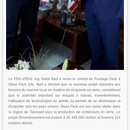
Le PDG d'IDAL Ing. Nabil Itani a remis le contrat de Package Deal à
Glass Pack SAL. Itani a déclaré que ce nouveau projet répondra aux
besoins du marché local en matière de récipients en verre, considérant
que le potentiel important sur lesquel il repose, essentiellement,
l'utilisation de technologies de pointe, lui permet de se développer et
d'exporter vers les pays voisins. Glass Pack est une usine située dans
la région de Taanayel pour la production de conteneurs en verre. Le
projet d'investissement est évalué à 30 446 000 dollars et fournira 114
emplois directs.