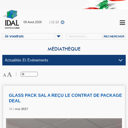
09.Aout.2026
| 11:12
Je voudrais
MÉDIATHÈQUE
GLASS PACK SAL A REÇU LE CONTRAT DE PACKAGE
DEAL
30 |
30 |
30 |
mai
mai
mai
2017
2017
2017