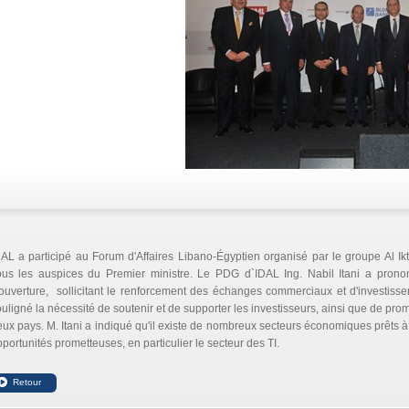
AL a participé au Forum d'Affaires Libano-Égyptien organisé par le groupe Al Ik
ous les auspices du Premier ministre. Le PDG d`IDAL Ing. Nabil Itani a prono
ouverture, sollicitant le renforcement des échanges commerciaux et d'investissem
uligné la nécessité de soutenir et de supporter les investisseurs, ainsi que de pro
ux pays. M. Itani a indiqué qu'il existe de nombreux secteurs économiques prêts 
portunités prometteuses, en particulier le secteur des TI.