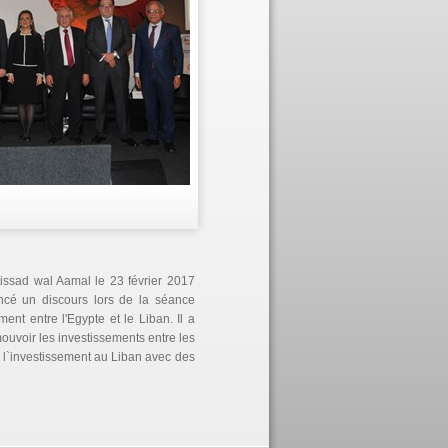
tissad wal Aamal le 23 février 2017
ncé un discours lors de la séance
ent entre l'Egypte et le Liban. Il a
mouvoir les investissements entre les
à l`investissement au Liban avec des