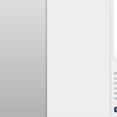
ID
s
d'
so
de
op