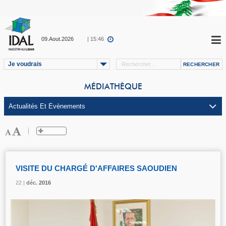
09.Aout.2026
| 15:46
Je voudrais
MÉDIATHÈQUE
VISITE DU CHARGÉ D'AFFAIRES SAOUDIEN
22 |
22 |
22 |
déc.
déc.
déc.
2016
2016
2016