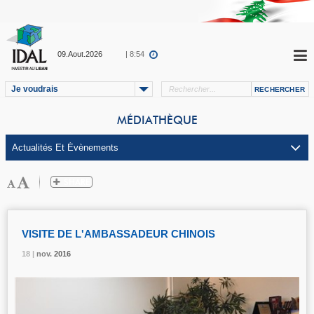
09.Aout.2026
| 8:54
Je voudrais
MÉDIATHÈQUE
VISITE DE L'AMBASSADEUR CHINOIS
18 |
18 |
18 |
nov.
nov.
nov.
2016
2016
2016