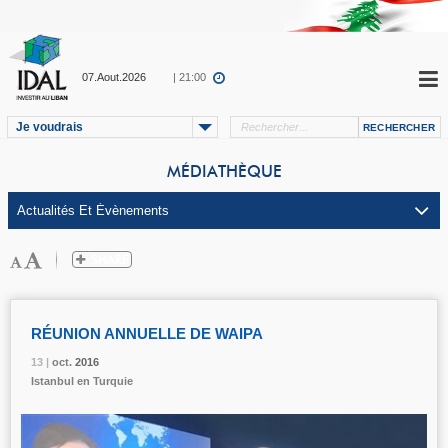
07.Aout.2026
| 21:00
Je voudrais
MÉDIATHÈQUE
RÉUNION ANNUELLE DE WAIPA
13 |
13 |
13 |
oct.
oct.
oct.
2016
2016
2016
Istanbul en Turquie