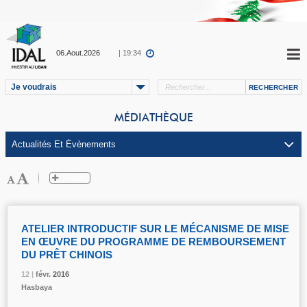
06.Aout.2026
| 19:34
Je voudrais
MÉDIATHÈQUE
ATELIER INTRODUCTIF SUR LE MÉCANISME DE MISE
EN ŒUVRE DU PROGRAMME DE REMBOURSEMENT
DU PRÊT CHINOIS
12 |
12 |
12 |
12 |
févr.
févr.
févr.
févr.
2016
2016
2016
2016
Hasbaya