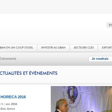
LIBAN EN UN COUP D'OEIL
INVESTIR AU LIBAN
SECTEURS CLÉS
EXPOR
t Évènements
Je voudrais
CTUALITÉS ET ÉVÈNEMENTS
HORECA 2016
06 |
06 |
06 |
avr.
avr.
avr.
2016
2016
2016
Biel, Beirut