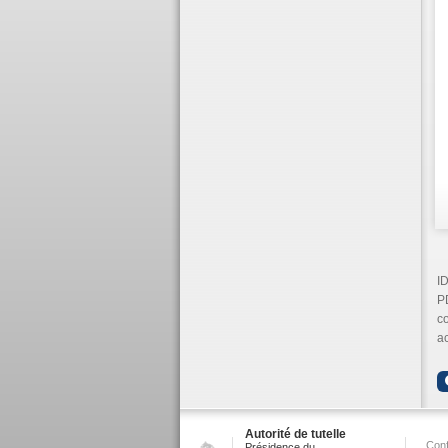
ID
P
c
a
Autorité de tutelle
Conf
Présidence du