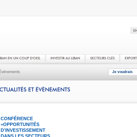
LIBAN EN UN COUP D'OEIL
INVESTIR AU LIBAN
SECTEURS CLÉS
EXPOR
t Évènements
Je voudrais
CTUALITÉS ET ÉVÈNEMENTS
CONFÉRENCE
«OPPORTUNITÉS
D'INVESTISSEMENT
DANS LES SECTEURS