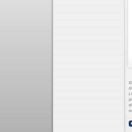
ID
d'
L
p
di
on