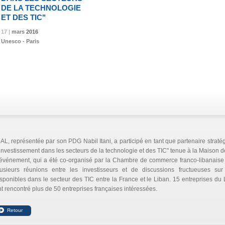
DE LA TECHNOLOGIE
ET DES TIC"
17 |
17 |
17 |
mars
mars
mars
2016
2016
2016
Unesco - Paris
AL, représentée par son PDG Nabil Itani, a participé en tant que partenaire strat
investissement dans les secteurs de la technologie et des TIC" tenue à la Maison de
'événement, qui a été co-organisé par la Chambre de commerce franco-libanaise
lusieurs réunions entre les investisseurs et de discussions fructueuses sur 
sponibles dans le secteur des TIC entre la France et le Liban. 15 entreprises du 
t rencontré plus de 50 entreprises françaises intéressées.