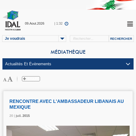
09.Aout.2026
| 1:32
Je voudrais
MÉDIATHÈQUE
RENCONTRE AVEC L'AMBASSADEUR LIBANAIS AU
MEXIQUE
20 |
20 |
20 |
juil.
juil.
juil.
2015
2015
2015