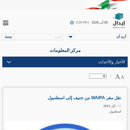
08.آب.2026
3:28 PM |
أريد أن
مركز المعلومات
نقل مقر WAIPA من جنيف إلى اسطنبول
15 |
15 |
15 |
أيار
أيار
أيار
2014
2014
2014
اسطنبول