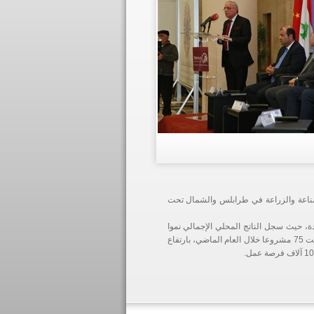
صناعة والزراعة في طرابلس والشمال تحت
، حيث سجل الناتج المحلي الإجمالي نموا
بنسبة 1,5 في المئة خلال العام 2017. واوضح ان المؤسسة العامة لتشجيع الاستثمارات احصت 75 مشروعا خلال العام الماضي، بارتفاع