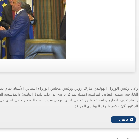
رعى رئيس الوزراء الهولندي مارك روتي ورئيس مجلس الوزراء اللبناني الأستاذ تمام سلام
الخارجية وتنمية التعاون الهولندية (ممثلة بمركز ترويج الواردات للدول النامية) والمؤسسة ا
واتحاد غرف التجارة والصناعة والزراعة في لبنان، بهدف تعزيز البيئة التصديرية في لبنان 
الدكتور ألان حكيم والوفد الهولندي المرافق.