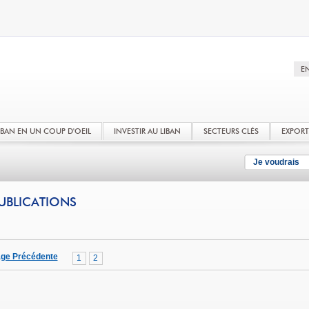
LIBAN EN UN COUP D'OEIL
INVESTIR AU LIBAN
SECTEURS CLÉS
EXPOR
Je voudrais
UBLICATIONS
ge Précédente
1
2