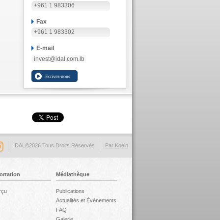
+961 1 983306
Fax
+961 1 983302
E-mail
invest@idal.com.lb
IDAL©2026 Tous Droits Réservés
Par Koein
ortation
Médiathèque
rçu
Publications
Actualités et Évènements
FAQ
Galerie