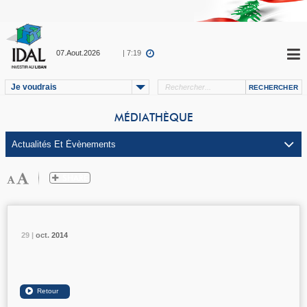
07.Aout.2026
| 7:19
Je voudrais
MÉDIATHÈQUE
29 |
29 |
29 |
oct.
oct.
oct.
2014
2014
2014