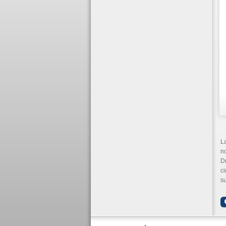
La
no
Dr
ci
su