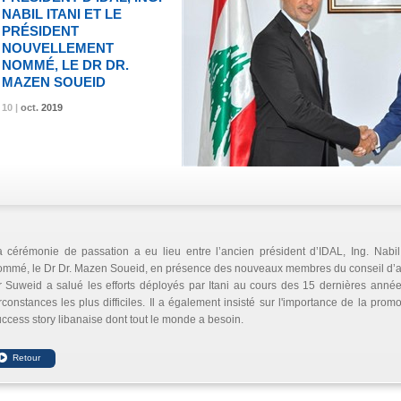
NABIL ITANI ET LE
PRÉSIDENT
NOUVELLEMENT
NOMMÉ, LE DR DR.
MAZEN SOUEID
10 |
10 |
10 |
oct.
oct.
oct.
2019
2019
2019
 cérémonie de passation a eu lieu entre l’ancien président d’IDAL, Ing. Nabil 
mmé, le Dr Dr. Mazen Soueid, en présence des nouveaux membres du conseil d’ad
 Suweid a salué les efforts déployés par Itani au cours des 15 dernières année
rconstances les plus difficiles. Il a également insisté sur l'importance de la prom
ccess story libanaise dont tout le monde a besoin.