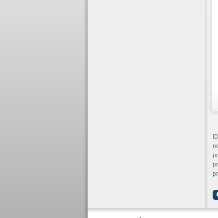
ID
no
pr
pr
pr