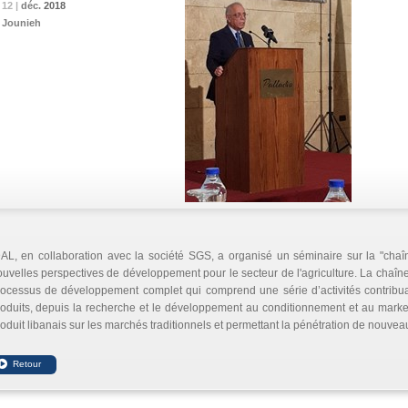
12 |
12 |
12 |
déc.
déc.
déc.
2018
2018
2018
Jounieh
AL, en collaboration avec la société SGS, a organisé un séminaire sur la "chaî
uvelles perspectives de développement pour le secteur de l'agriculture. La chaîn
ocessus de développement complet qui comprend une série d’activités contribuan
oduits, depuis la recherche et le développement au conditionnement et au marketi
oduit libanais sur les marchés traditionnels et permettant la pénétration de nouve