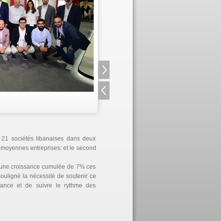
 21 sociétés libanaises dans deux
t moyennes entreprises; et le second
u une croissance cumulée de 7% ces
souligné la nécessité de soutenir ce
sance et de suivre le rythme des