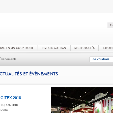
LIBAN EN UN COUP D'OEIL
INVESTIR AU LIBAN
SECTEURS CLÉS
EXPOR
t Évènements
Je voudrais
CTUALITÉS ET ÉVÈNEMENTS
GITEX 2018
14 |
14 |
14 |
14 |
oct.
oct.
oct.
oct.
2018
2018
2018
2018
Dubaï