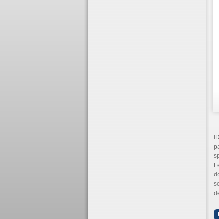
I
pa
s
Le
de
s
d