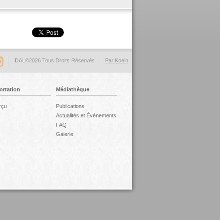
IDAL©2026 Tous Droits Réservés
Par Koein
ortation
Médiathèque
rçu
Publications
Actualités et Évènements
FAQ
Galerie