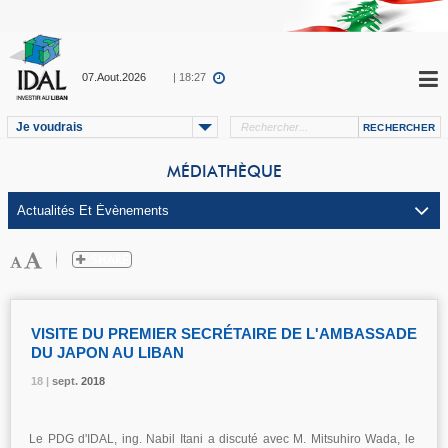
07.Aout.2026
| 18:27
Je voudrais
MÉDIATHÈQUE
VISITE DU PREMIER SECRÉTAIRE DE L'AMBASSADE
DU JAPON AU LIBAN
18 |
18 |
18 |
sept.
sept.
sept.
2018
2018
2018
Le PDG d'IDAL, ing. Nabil Itani a discuté avec M. Mitsuhiro Wada, le