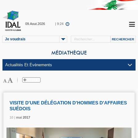
09.Aout.2026
| 9:24
Je voudrais
MÉDIATHÈQUE
VISITE D'UNE DÉLÉGATION D'HOMMES D'AFFAIRES
SUÉDOIS
10 |
10 |
10 |
mai
mai
mai
2017
2017
2017