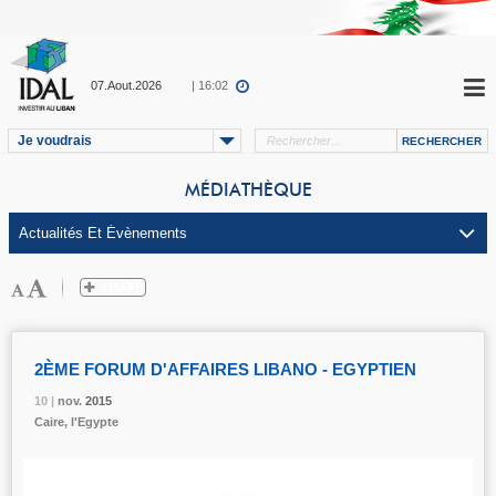
07.Aout.2026
| 16:02
Je voudrais
MÉDIATHÈQUE
2ÈME FORUM D'AFFAIRES LIBANO - EGYPTIEN
10 |
10 |
10 |
nov.
nov.
nov.
2015
2015
2015
Caire, l'Egypte