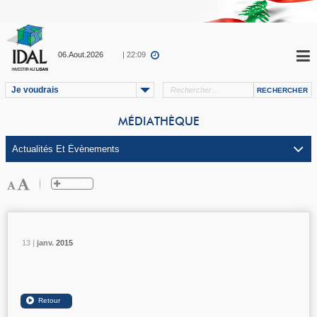
06.Aout.2026
| 22:09
Je voudrais
MÉDIATHÈQUE
13 |
13 |
13 |
janv.
janv.
janv.
2015
2015
2015