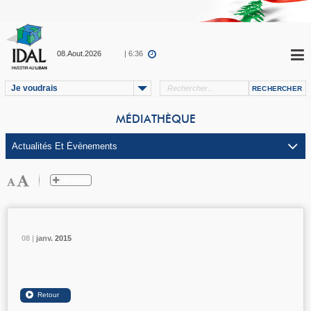
08.Aout.2026
| 6:36
Je voudrais
MÉDIATHÈQUE
08 |
08 |
08 |
janv.
janv.
janv.
2015
2015
2015