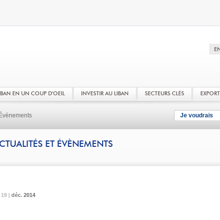
LIBAN EN UN COUP D'OEIL
INVESTIR AU LIBAN
SECTEURS CLÉS
EXPOR
t Évènements
Je voudrais
CTUALITÉS ET ÉVÈNEMENTS
19 |
19 |
19 |
déc.
déc.
déc.
2014
2014
2014