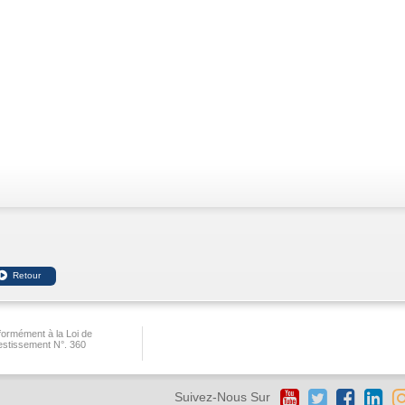
ormément à la Loi de
vestissement N°. 360
Suivez-Nous Sur