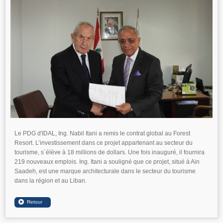
Le PDG d'IDAL, Ing. Nabil Itani a remis le contrat global au Forest
Resort. L’investissement dans ce projet appartenant au secteur du
tourisme, s`élève à 18 millions de dollars. Une fois inauguré, il fournira
219 nouveaux emplois. Ing. Itani a souligné que ce projet, situé à Ain
Saadeh, est une marque architecturale dans le secteur du tourisme
dans la région et au Liban.