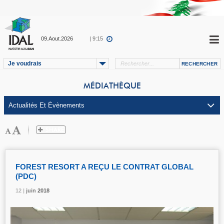
09.Aout.2026
| 9:15
Je voudrais
MÉDIATHÈQUE
FOREST RESORT A REÇU LE CONTRAT GLOBAL
(PDC)
12 |
12 |
12 |
juin
juin
juin
2018
2018
2018