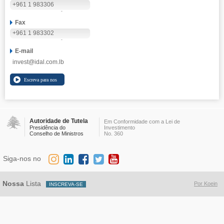
+961 1 983306
Fax
+961 1 983302
E-mail
invest@idal.com.lb
Autoridade de Tutela
Em Conformidade com a Lei de
Presidência do
Investimento
Conselho de Ministros
No. 360
Siga-nos no
Nossa
Lista
Por Koein