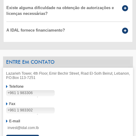
Existe alguma dificuldade na obtenção de autorizações e
licenças necessárias?
A IDAL fornece financiamento?
ENTRE EM CONTATO
Lazarieh Tower, 4th Floor, Emir Bechir Street, Riad El-Solh Beirut, Lebanon,
P.O.Box 113-7251
Telefone
+961 1 983306
Fax
+961 1 983302
E-mail
invest@idal.com.lb