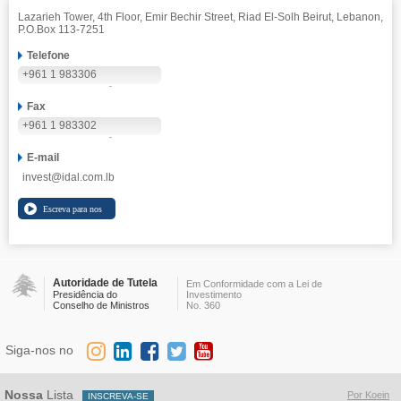
Lazarieh Tower, 4th Floor, Emir Bechir Street, Riad El-Solh Beirut, Lebanon,
P.O.Box 113-7251
Telefone
+961 1 983306
Fax
+961 1 983302
E-mail
invest@idal.com.lb
Autoridade de Tutela
Em Conformidade com a Lei de
Presidência do
Investimento
Conselho de Ministros
No. 360
Siga-nos no
Nossa
Lista
Por Koein