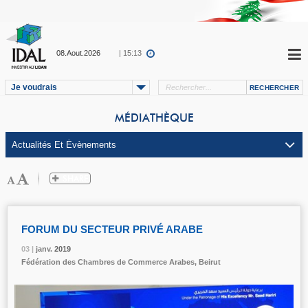
08.Aout.2026
| 15:13
Je voudrais
MÉDIATHÈQUE
FORUM DU SECTEUR PRIVÉ ARABE
03 |
03 |
03 |
janv.
janv.
janv.
2019
2019
2019
Fédération des Chambres de Commerce Arabes, Beirut