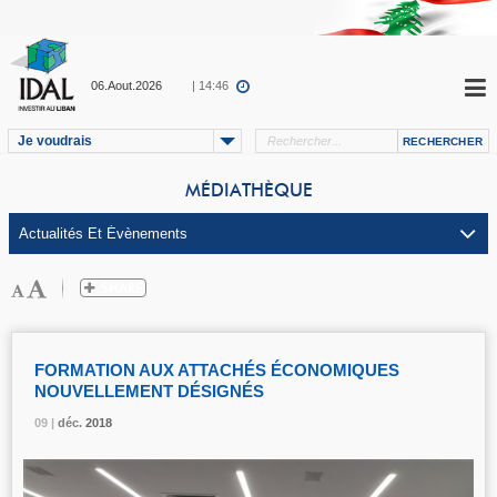
06.Aout.2026
| 14:46
Je voudrais
MÉDIATHÈQUE
FORMATION AUX ATTACHÉS ÉCONOMIQUES
NOUVELLEMENT DÉSIGNÉS
09 |
09 |
09 |
déc.
déc.
déc.
2018
2018
2018