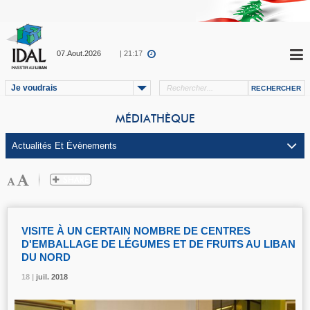
07.Aout.2026
| 21:17
Je voudrais
MÉDIATHÈQUE
VISITE À UN CERTAIN NOMBRE DE CENTRES
D'EMBALLAGE DE LÉGUMES ET DE FRUITS AU LIBAN
DU NORD
18 |
18 |
18 |
juil.
juil.
juil.
2018
2018
2018