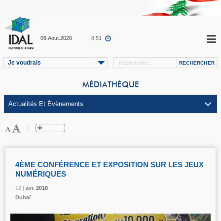
09.Aout.2026
| 8:51
Je voudrais
MÉDIATHÈQUE
4ÈME CONFÉRENCE ET EXPOSITION SUR LES JEUX
NUMÉRIQUES
12 |
12 |
12 |
12 |
avr.
avr.
avr.
avr.
2018
2018
2018
2018
Dubaï