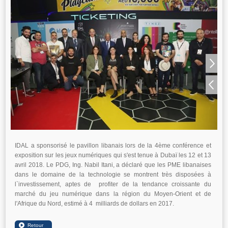
IDAL a sponsorisé le pavillon libanais lors de la 4ème conférence et
exposition sur les jeux numériques qui s'est tenue à Dubaï les 12 et 13
avril 2018. Le PDG, Ing. Nabil Itani, a déclaré que les PME libanaises
dans le domaine de la technologie se montrent très disposées à
l`investissement, aptes de profiter de la tendance croissante du
marché du jeu numérique dans la région du Moyen-Orient et de
l'Afrique du Nord, estimé à 4 milliards de dollars en 2017.