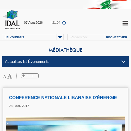
07.Aout.2026
| 21:04
Je voudrais
MÉDIATHÈQUE
CONFÉRENCE NATIONALE LIBANAISE D'ÉNERGIE
28 |
28 |
28 |
28 |
oct.
oct.
oct.
oct.
2017
2017
2017
2017