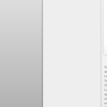
S
ap
Le
Sa
2
La
ay
ch
en