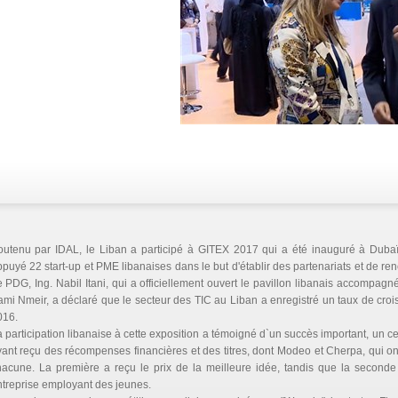
outenu par IDAL, le Liban a participé à GITEX 2017 qui a été inauguré à Duba
puyé 22 start-up et PME libanaises dans le but d'établir des partenariats et de ren
 PDG, Ing. Nabil Itani, qui a officiellement ouvert le pavillon libanais accompa
mi Nmeir, a déclaré que le secteur des TIC au Liban a enregistré un taux de cr
016.
 participation libanaise à cette exposition a témoigné d`un succès important, un c
ant reçu des récompenses financières et des titres, dont Modeo et Cherpa, qui on
acune. La première a reçu le prix de la meilleure idée, tandis que la seconde 
treprise employant des jeunes.