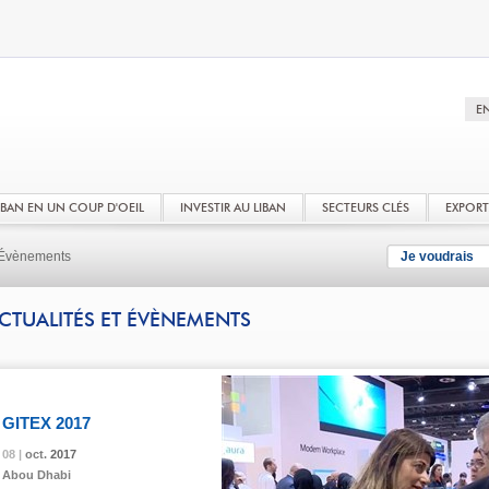
LIBAN EN UN COUP D'OEIL
INVESTIR AU LIBAN
SECTEURS CLÉS
EXPOR
t Évènements
Je voudrais
CTUALITÉS ET ÉVÈNEMENTS
GITEX 2017
08 |
08 |
08 |
08 |
oct.
oct.
oct.
oct.
2017
2017
2017
2017
Abou Dhabi