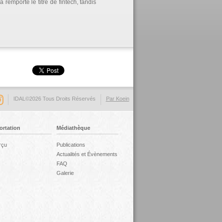
remporté le titre de fintech, tandis
IDAL©2026 Tous Droits Réservés
Par Koein
ortation
Médiathèque
rçu
Publications
Actualités et Évènements
FAQ
Galerie