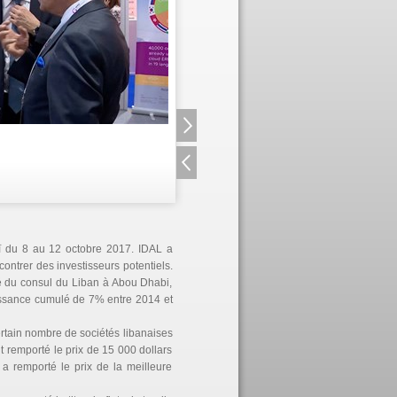
ï du 8 au 12 octobre 2017. IDAL a
contrer des investisseurs potentiels.
gné du consul du Liban à Abou Dhabi,
oissance cumulé de 7% entre 2014 et
ertain nombre de sociétés libanaises
t remporté le prix de 15 000 dollars
a remporté le prix de la meilleure