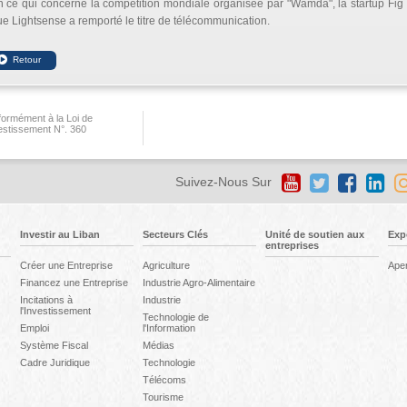
 ce qui concerne la compétition mondiale organisée par "Wamda", la startup Fig a 
e Lightsense a remporté le titre de télécommunication.
ormément à la Loi de
vestissement N°. 360
Suivez-Nous Sur
Investir au Liban
Secteurs Clés
Unité de soutien aux
Exp
entreprises
Créer une Entreprise
Agriculture
Ape
Financez une Entreprise
Industrie Agro-Alimentaire
Incitations à
Industrie
l'Investissement
Technologie de
Emploi
l'Information
Système Fiscal
Médias
Cadre Juridique
Technologie
Télécoms
Tourisme